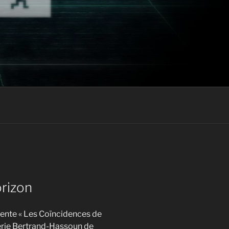
orizon
ente « Les Coïncidences de
lerie Bertrand-Hassoun de