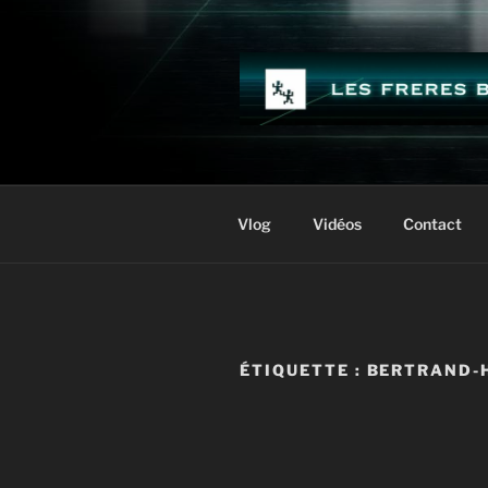
Aller
au
contenu
principal
LES FRÈR
Vlog
Vidéos
Contact
ÉTIQUETTE :
BERTRAND-