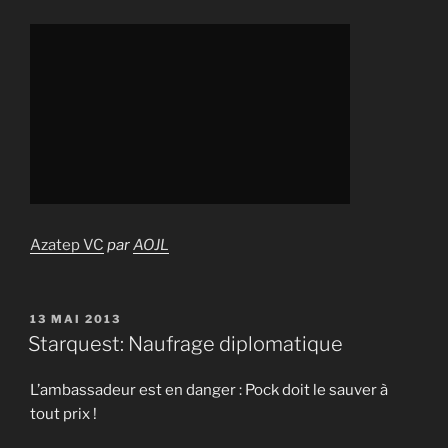
Azatep VC
par
AOJL
PUBLIÉ
13 MAI 2013
LE
Starquest: Naufrage diplomatique
L’ambassadeur est en danger : Pock doit le sauver à
tout prix !