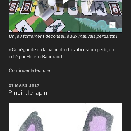
Un jeu fortement déconseillé aux mauvais perdants !
« Cunégonde ou la haine du cheval » est un petit jeu
créé par Helena Baudrand.
de
Continuer la lecture
« Cunégonde
ou
PUBLIÉ
27 MARS 2017
LE
la
Pinpin, le lapin
haine
du
cheval »