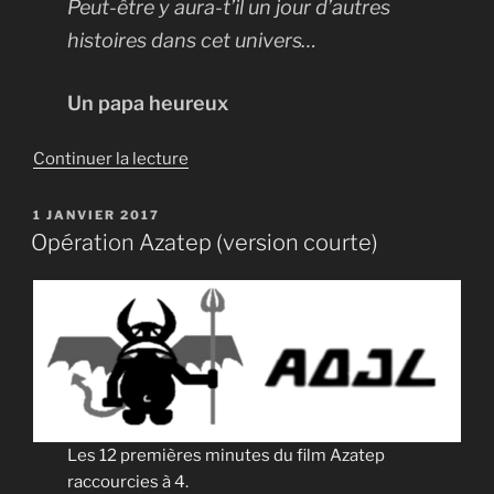
Peut-être y aura-t’il un jour d’autres
histoires dans cet univers…
Un papa heureux
de
Continuer la lecture
« Pinpin,
le
PUBLIÉ
1 JANVIER 2017
LE
lapin »
Opération Azatep (version courte)
Les 12 premières minutes du film Azatep
raccourcies à 4.