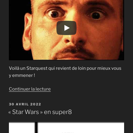
Voilà un Starquest qui revient de loin pour mieux vous
y emmener !
de
Continuer la lecture
« Starquest
:
PUBLIÉ
30 AVRIL 2022
LE
Aux
« Star Wars » en super8
portes
du
paradis »