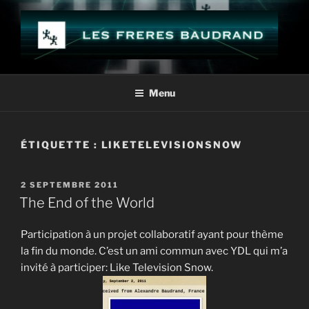
Aller
au
contenu
principal
LES FRÈRES BAUDRAND
Menu
ÉTIQUETTE :
LIKETELEVISIONSNOW
PUBLIÉ
2 SEPTEMBRE 2011
LE
The End of the World
Participation à un projet collaboratif ayant pour thème
la fin du monde. C’est un ami commun avec YDL qui m’a
invité à participer: Like Television Snow.