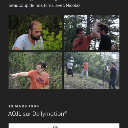
beaucoup de nos films, avec Nicolas :
PUBLIÉ
19 MARS 1994
LE
AOJL sur Dailymotion®