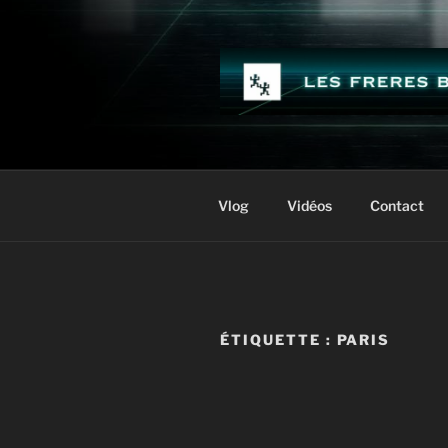
Aller
au
contenu
principal
LES FRÈR
Vlog
Vidéos
Contact
ÉTIQUETTE :
PARIS