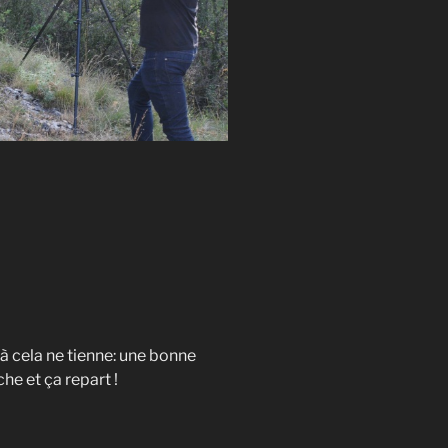
’à cela ne tienne: une bonne
he et ça repart !