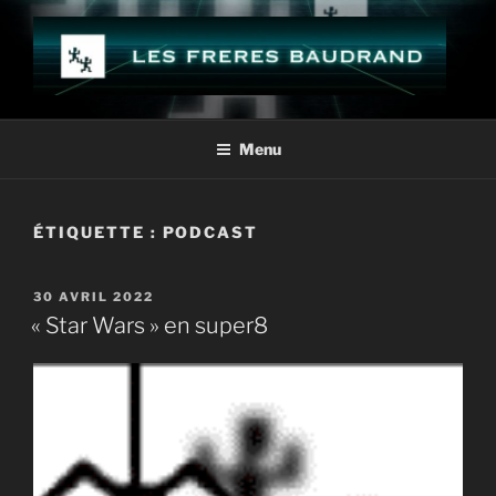
Aller
au
contenu
principal
LES FRÈRES BAUDRAND
Menu
ÉTIQUETTE :
PODCAST
PUBLIÉ
30 AVRIL 2022
LE
« Star Wars » en super8