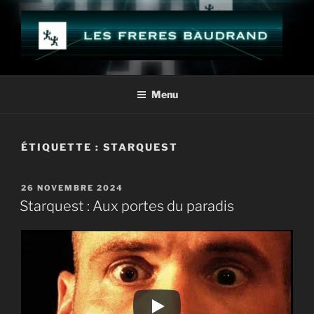
Aller
au
contenu
principal
LES FRÈRES BAUDRAND
Menu
ÉTIQUETTE :
STARQUEST
PUBLIÉ
26 NOVEMBRE 2024
LE
Starquest : Aux portes du paradis