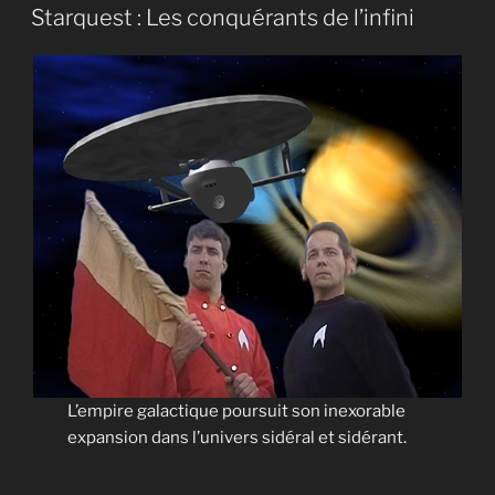
LE
Les
Starquest : Les conquérants de l’infini
offensés
du
cosmos »
L’empire galactique poursuit son inexorable
expansion dans l’univers sidéral et sidérant.