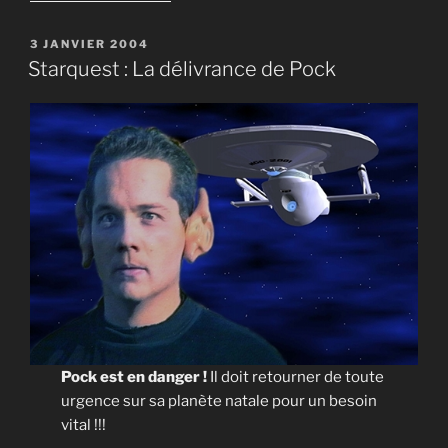
« Starquest
:
PUBLIÉ
3 JANVIER 2004
LE
Les
Starquest : La délivrance de Pock
conquérants
de
l’infini »
Pock est en danger !
Il doit retourner de toute
urgence sur sa planète natale pour un besoin
vital !!!