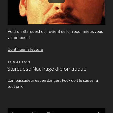
Voilà un Starquest qui revient de loin pour mieux vous
y emmener !
de
Continuer la lecture
« Starquest
:
PUBLIÉ
13 MAI 2013
LE
Aux
Starquest: Naufrage diplomatique
portes
du
L’ambassadeur est en danger : Pock doit le sauver à
paradis »
tout prix !