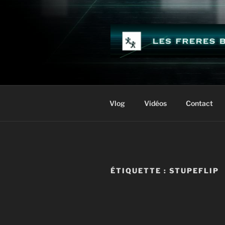
Aller
au
contenu
principal
LES FRÈR
Vlog
Vidéos
Contact
ÉTIQUETTE :
STUPEFLIP