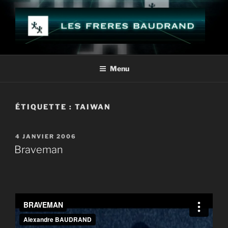
Aller
au
contenu
principal
LES FRÈRES BAUDRAND
Menu
ÉTIQUETTE :
TAIWAN
PUBLIÉ
4 JANVIER 2006
LE
Braveman