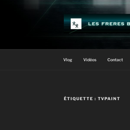
Aller
au
contenu
principal
LES FRÈR
Vlog
Vidéos
Contact
ÉTIQUETTE :
TVPAINT