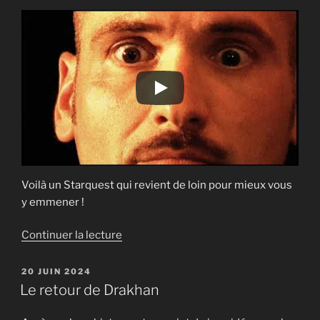
Voilà un Starquest qui revient de loin pour mieux vous
y emmener !
de
Continuer la lecture
« Starquest
:
PUBLIÉ
20 JUIN 2024
LE
Aux
Le retour de Drakhan
portes