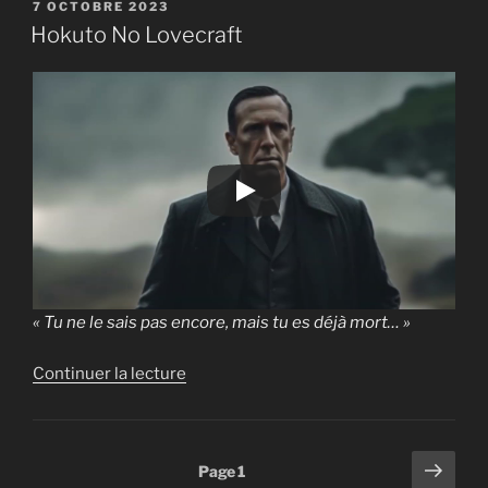
pour
PUBLIÉ
7 OCTOBRE 2023
LE
ICHLIEBELOVE »
Hokuto No Lovecraft
« Tu ne le sais pas encore, mais tu es déjà mort… »
de
Continuer la lecture
« Hokuto
No
Lovecraft »
Pagination
Page
Page
1