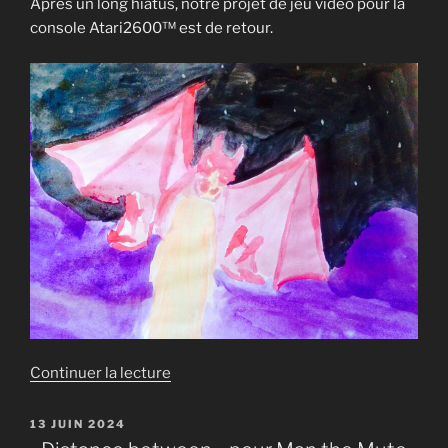
du
Après un long hiatus, notre projet de jeu vidéo pour la
paradis »
console Atari2600™ est de retour.
de
Continuer la lecture
« Le
retour
PUBLIÉ
13 JUIN 2024
LE
de