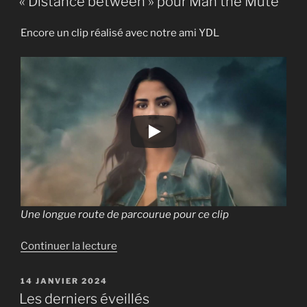
« Distance between » pour Man the Mute
Drakhan »
Encore un clip réalisé avec notre ami YDL
Une longue route de parcourue pour ce clip
de
Continuer la lecture
« « Distance
between »
PUBLIÉ
14 JANVIER 2024
LE
pour
Les derniers éveillés