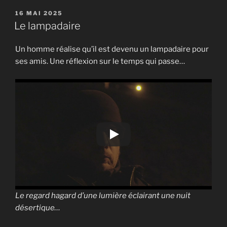
ami
PUBLIÉ
16 MAI 2025
LE
s’en
Le lampadaire
est
allé… »
Un homme réalise qu’il est devenu un lampadaire pour
ses amis. Une réflexion sur le temps qui passe…
Le regard hagard d’une lumière éclairant une nuit
désertique…