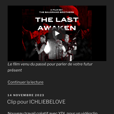
Man
the
Mute »
Le film venu du passé pour parler de votre futur
présent
de
Continuer la lecture
« Les
derniers
PUBLIÉ
14 NOVEMBRE 2023
LE
éveillés »
Clip pour ICHLIEBELOVE
Nouveau travail créatif avec YDL pour un vidéoclip