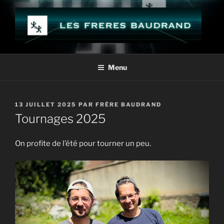
Aller
au
contenu
principal
LES FRÈRES BAUDRAND
Menu
PUBLIÉ
13 JUILLET 2025
PAR
FRÈRE BAUDRAND
LE
Tournages 2025
On profite de l’été pour tourner un peu.