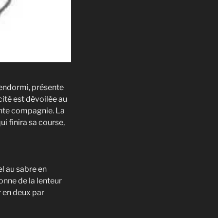
endormi, présente
cité est dévoilée au
ante compagnie. La
i finira sa course,
l au sabre en
onne de la lenteur
r en deux par