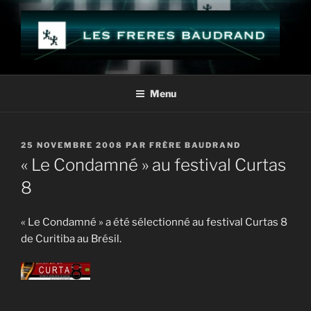
Aller
au
contenu
principal
LES FRÈRES BAUDRAND
Menu
PUBLIÉ
25 NOVEMBRE 2008
PAR
FRÈRE BAUDRAND
LE
« Le Condamné » au festival Curtas
8
« Le Condamné » a été sélectionné au festival Curtas 8
de Curitiba au Brésil.