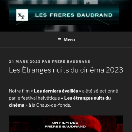
Aller
au
contenu
principal
LES FRÈRES BAUDRAND
Menu
PUBLIÉ
24 MARS 2023
PAR
FRÈRE BAUDRAND
LE
Les Étranges nuits du cinéma 2023
Notre film
« Les derniers éveillés »
a été sélectionné
par le festival helvétique
« Les étranges nuits du
cinéma »
à la Chaux-de-fonds.