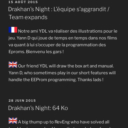
PUBLIÉ
15 AOÛT 2015
LE
Drakhan’s Night : L’équipe s’aggrandit /
Team expands
Notre ami YDL va réaliser des illustrations pour le
jeu. Yann D qui joue de temps en temps dans nos films
va quant à lui s’occuper de la programmation des
Eproms. Bienvenu les gars !
Our friend YDL will draw the box art and manual.
Yann D, who sometimes play in our short features will
handle the EEProm programming. Thanks lads !
PUBLIÉ
28 JUIN 2015
LE
Drakhan’s Night: 64 Ko
A big thump up to RevEng who have solved all