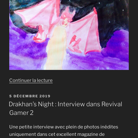
de
Continuer la lecture
« Le
retour
PUBLIÉ
5 DÉCEMBRE 2019
LE
de
Drakhan’s Night : Interview dans Revival
Drakhan »
Gamer 2
Une petite interview avec plein de photos inédites
uniquement dans cet excellent magazine de