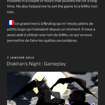
troubles in a couple of hours that puzzled me for a long
time. He also helped me to set the game to a 64Ko rom
size.
Un grand merci à RevEng qui m’ résolu pleins de
petits bugs qui trainaient depuis un moment. Il nous a
aussi aidé à utiliser une rom de 64Ko, ce qui va nous
permettre de faire les quêtes secondaires.
PUBLIÉ
7 JANVIER 2013
LE
Drakhan’s Night : Gameplay