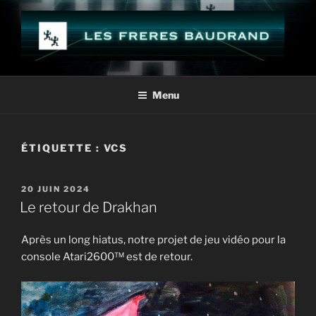
Aller
au
contenu
principal
LES FRÈRES BAUDRAND
Menu
ÉTIQUETTE :
VCS
PUBLIÉ
20 JUIN 2024
LE
Le retour de Drakhan
Après un long hiatus, notre projet de jeu vidéo pour la
console Atari2600™ est de retour.