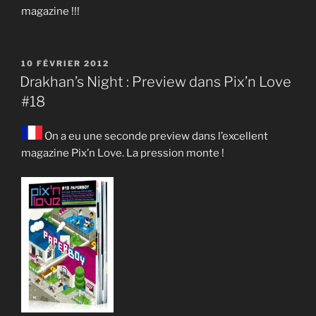
magazine !!!
PUBLIÉ
10 FÉVRIER 2012
LE
Drakhan’s Night : Preview dans Pix’n Love
#18
On a eu une seconde preview dans l’excellent
magazine Pix’n Love. La pression monte !