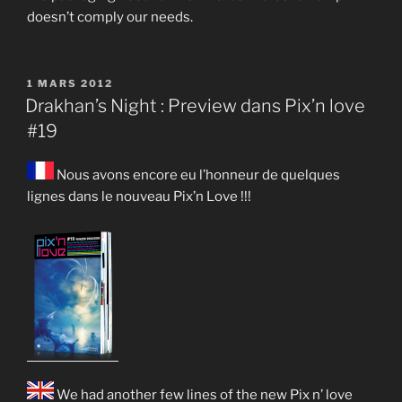
doesn’t comply our needs.
PUBLIÉ
1 MARS 2012
LE
Drakhan’s Night : Preview dans Pix’n love
#19
Nous avons encore eu l’honneur de quelques
lignes dans le nouveau Pix’n Love !!!
We had another few lines of the new Pix n’ love