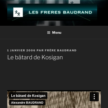
Aller
au
contenu
principal
LES FRÈRES BAUDRAND
Menu
PUBLIÉ
1 JANVIER 2006
PAR
FRÈRE BAUDRAND
LE
Le bâtard de Kosigan